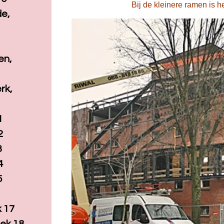
Bij de kleinere ramen is h
e,
en,
rk,
1
2
3
4
5
k 17