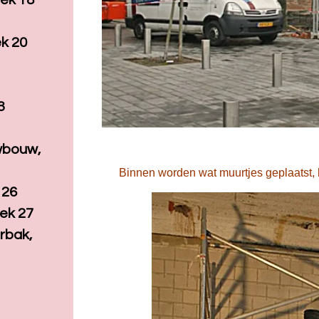
ek 18
k 20
3
wbouw,
Binnen worden wat muurtjes geplaatst, h
 26
eek 27
rbak,