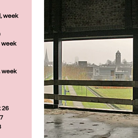
l, week
0
 week
2
, week
 26
27
8