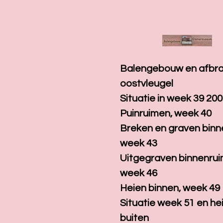
Ga
direct
naar
de
hoofdinhoud
Balengebouw en afbr
oostvleugel
Situatie in week 39 20
Puinruimen, week 40
Breken en graven binn
week 43
Uitgegraven binnenrui
week 46
Heien binnen, week 49
Situatie week 51 en he
buiten