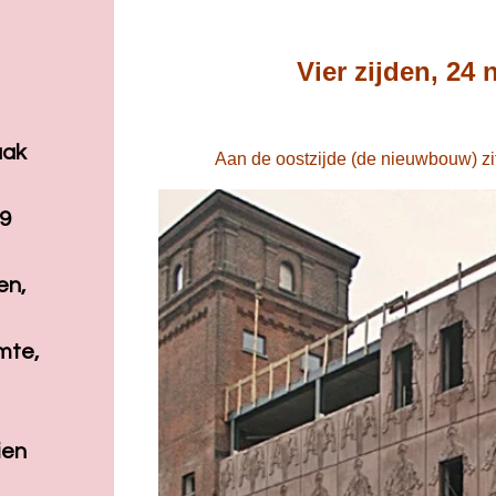
Vier zijden, 24
aak
Aan de oostzijde (de nieuwbouw) zit b
09
en,
mte,
ien