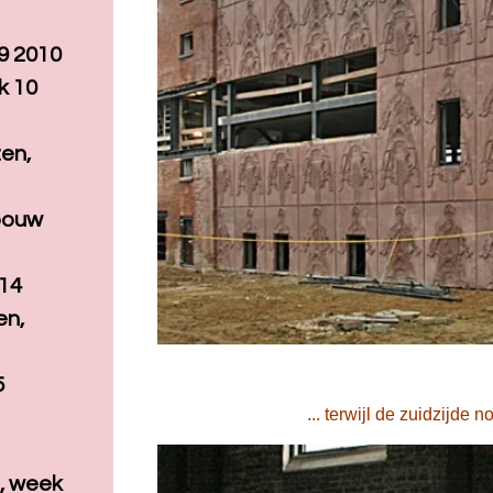
9 2010
k 10
1
zen,
ebouw
 14
en,
5
... terwijl de zuidzijde 
, week