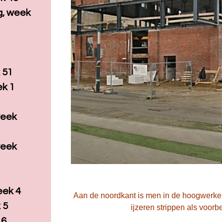
, week
 51
ek 1
week
week
eek 4
Aan de noordkant is men in de hoogwerker
 5
ijzeren strippen als voorb
 6