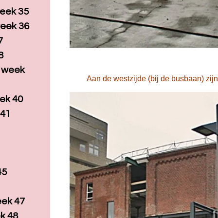
eek 35
eek 36
7
8
, week
Aan de westzijde (bij de busbaan) zij
ek 40
 41
45
eek 47
k 48