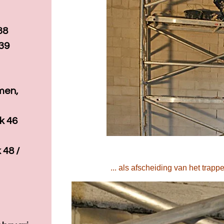
38
39
men,
k 46
 48 /
... als afscheiding van het trappen