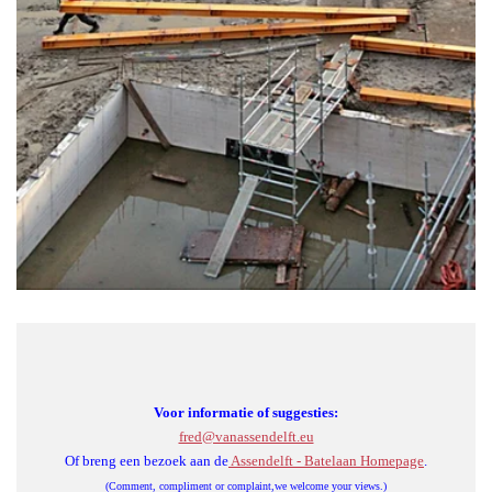
Voor informatie of suggesties:
fred@vanassendelft.eu
Of breng een bezoek aan de
Assendelft - Batelaan Homepage
.
(Comment, compliment or complaint,we welcome your views.)