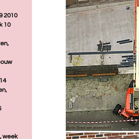
9 2010
k 10
1
zen,
ebouw
 14
en,
5
, week