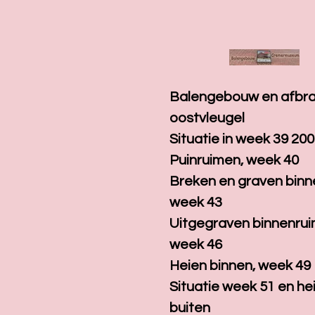
Ga
direct
naar
de
hoofdinhoud
Balengebouw en afbr
oostvleugel
Situatie in week 39 20
Puinruimen, week 40
Breken en graven binn
week 43
Uitgegraven binnenrui
week 46
Heien binnen, week 49
Situatie week 51 en he
buiten