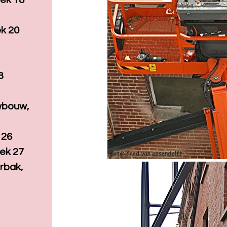
ek 18
k 20
3
wbouw,
 26
eek 27
rbak,