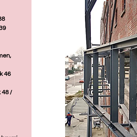
38
39
men,
k 46
 48 /