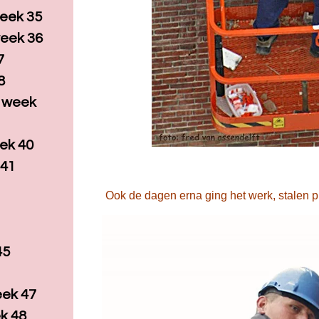
eek 35
eek 36
7
8
, week
ek 40
 41
Ook de dagen erna ging het werk, stalen pr
45
eek 47
k 48