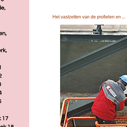
e,
Het vastzetten van de profielen en 
en,
rk,
1
2
3
4
5
k 17