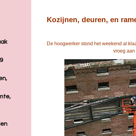
Kozijnen, deuren, en ram
aak
De hoogwerker stond het weekend al kla
vroeg aan 
09
en,
mte,
ien