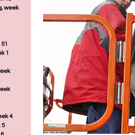
, week
 51
ek 1
week
week
eek 4
 5
 6